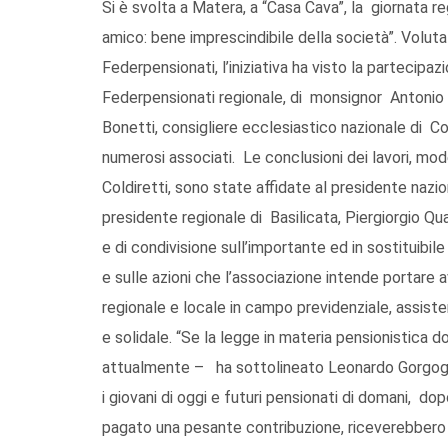
Si è svolta a Matera, a “Casa Cava”, la giornata reg
amico: bene imprescindibile della società”. Voluta 
Federpensionati, l’iniziativa ha visto la partecip
Federpensionati regionale, di monsignor Antonio 
Bonetti, consigliere ecclesiastico nazionale di Co
numerosi associati. Le conclusioni dei lavori, mod
Coldiretti, sono state affidate al presidente nazi
presidente regionale di Basilicata, Piergiorgio Qua
e di condivisione sull’importante ed in sostituibil
e sulle azioni che l’associazione intende portare av
regionale e locale in campo previdenziale, assiste
e solidale. “Se la legge in materia pensionistica
attualmente – ha sottolineato Leonardo Gorgogli
i giovani di oggi e futuri pensionati di domani, d
pagato una pesante contribuzione, riceverebbero 