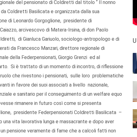
ionale del pensionato di Coldiretti dal titolo “ Il nonno
da Coldiretti Basilicata e organizzata dalla sua
azione di Leonardo Gorgoglione, presidente di
Caiazzo, arcivescovo di Matera-Irsina, di don Paolo
ldiretti, di Gianluca Gariuolo, sociologo-antropologo e di
U
erati da Francesco Manzari, direttore regionale di
onale della Federpensionati, Giorgio Grenzi ed al
rto. Si è trattato di un momento di incontro, di riflessione
e ruolo che rivestono i pensionati, sulle loro problematiche
anti in favore dei suoi associati a livello nazionale,
nziale e sanitario per il conseguimento di un welfare equo
 dovesse rimanere in futuro così come si presenta
one, presidente Federpensionati Coldiretti Basilicata –
opo una vita lavorativa lunga e massacrante e dopo aver
un pensione veramente di fame che a calcoli fatti non