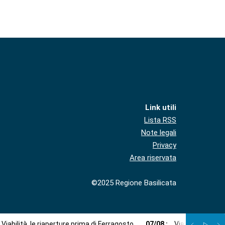
Link utili
Lista RSS
Note legali
Privacy
Area riservata
©2025 Regione Basilicata
Viabilità, le riaperture prima di Ferragosto
07
/
08
:
Via libera a imp