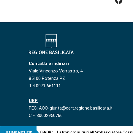
Contatti e indirizzi
Viale Vincenzo Verrastro, 4
85100 Potenza PZ
Tel 0971 661111
URP
PEC: AOO-giunta@cert.regione.basilicata.it
C.F. 80002950766
ULTIME NOTIZIE
08
/
08
:
Latronico: auguri all’Ambasciatore Cosp