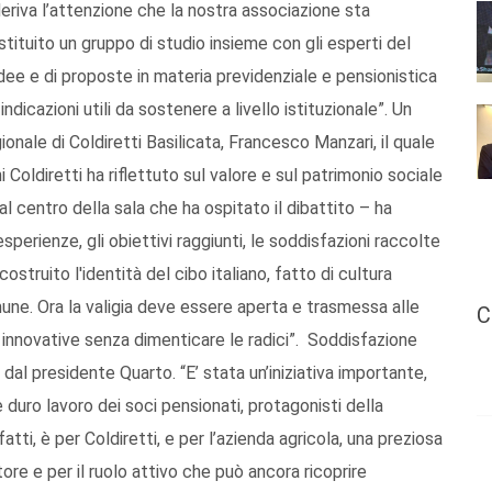
eriva l’attenzione che la nostra associazione sta
tuito un gruppo di studio insieme con gli esperti del
ee e di proposte in materia previdenziale e pensionistica
 indicazioni utili da sostenere a livello istituzionale”. Un
nale di Coldiretti Basilicata, Francesco Manzari, il quale
oldiretti ha riflettuto sul valore e sul patrimonio sociale
l centro della sala che ha ospitato il dibattito – ha
perienze, gli obiettivi raggiunti, le soddisfazioni raccolte
 costruito l'identità del cibo italiano, fatto di cultura
mune. Ora la valigia deve essere aperta e trasmessa alle
C
innovative senza dimenticare le radici”. Soddisfazione
dal presidente Quarto. “E’ stata un’iniziativa importante,
duro lavoro dei soci pensionati, protagonisti della
atti, è per Coldiretti, e per l’azienda agricola, una preziosa
atore e per il ruolo attivo che può ancora ricoprire