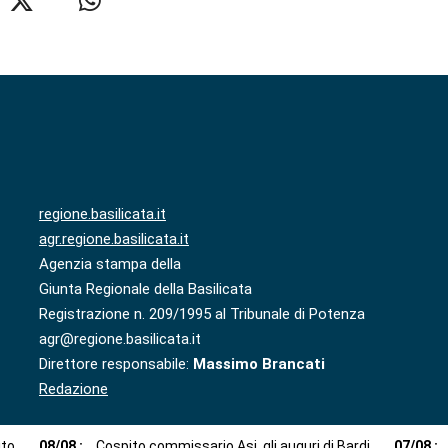
regione.basilicata.it
agr.regione.basilicata.it
Agenzia stampa della
Giunta Regionale della Basilicata
Registrazione n. 209/1995 al Tribunale di Potenza
agr@regione.basilicata.it
Direttore responsabile:
Massimo Brancati
Redazione
ito
08
/
08
:
Cospito commissario Asi, gli auguri di Bardi
07
/
08
: