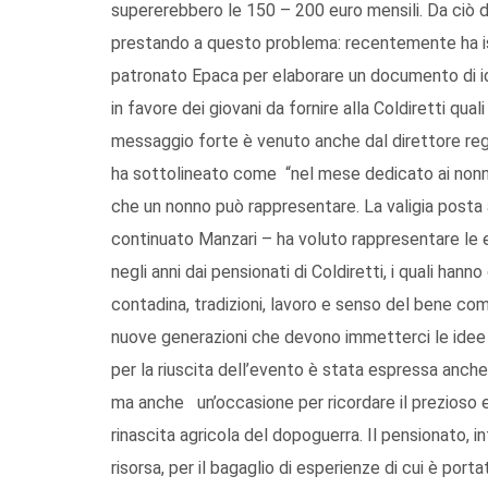
supererebbero le 150 – 200 euro mensili. Da ciò d
prestando a questo problema: recentemente ha isti
patronato Epaca per elaborare un documento di id
in favore dei giovani da fornire alla Coldiretti quali
messaggio forte è venuto anche dal direttore regio
ha sottolineato come “nel mese dedicato ai nonni C
che un nonno può rappresentare. La valigia posta a
continuato Manzari – ha voluto rappresentare le es
negli anni dai pensionati di Coldiretti, i quali hanno
contadina, tradizioni, lavoro e senso del bene co
nuove generazioni che devono immetterci le idee 
per la riuscita dell’evento è stata espressa anche 
ma anche un’occasione per ricordare il prezioso e 
rinascita agricola del dopoguerra. Il pensionato, inf
risorsa, per il bagaglio di esperienze di cui è port