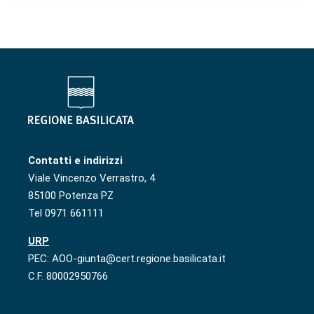
Contatti e indirizzi
Viale Vincenzo Verrastro, 4
85100 Potenza PZ
Tel 0971 661111
URP
PEC: AOO-giunta@cert.regione.basilicata.it
C.F. 80002950766