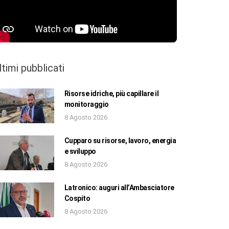
ltimi pubblicati
Risorse idriche, più capillare il
monitoraggio
8 Agosto 2026
Cupparo su risorse, lavoro, energia
e sviluppo
8 Agosto 2026
Latronico: auguri all’Ambasciatore
Cospito
8 Agosto 2026