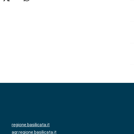
regione.basilicata.it
agr.regione.basilicata.it