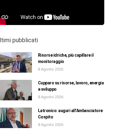
ltimi pubblicati
Risorse idriche, più capillare il
monitoraggio
8 Agosto 2026
Cupparo su risorse, lavoro, energia
e sviluppo
8 Agosto 2026
Latronico: auguri all’Ambasciatore
Cospito
8 Agosto 2026