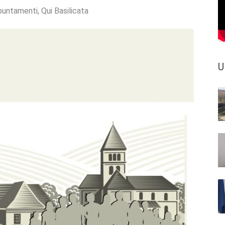
puntamenti
,
Qui Basilicata
U