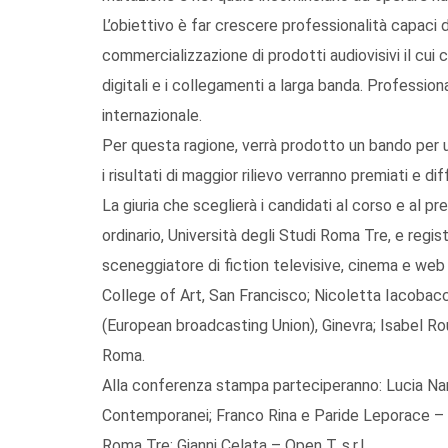
L’obiettivo è far crescere professionalità capaci d
commercializzazione di prodotti audiovisivi il cui
digitali e i collegamenti a larga banda. Profession
internazionale.
Per questa ragione, verrà prodotto un bando per u
i risultati di maggior rilievo verranno premiati e diff
La giuria che sceglierà i candidati al corso e al
ordinario, Università degli Studi Roma Tre, e regis
sceneggiatore di fiction televisive, cinema e web s
College of Art, San Francisco; Nicoletta Iacoba
(European broadcasting Union), Ginevra; Isabel Rous
Roma.
Alla conferenza stampa parteciperanno: Lucia Nar
Contemporanei; Franco Rina e Paride Leporace – 
Roma Tre; Gianni Celata – Open T. s.r.l.