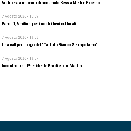
Via libera a impianti di accumulo Bess a Melfi e Picerno
7 Agosto 2026 - 15:59
Bardi: 1,6 milioni per i nostri beni culturali
7 Agosto 2026 - 13:58
Una call per il logo del “Tartufo Bianco Serrapotamo”
7 Agosto 2026 - 13:57
Incontro tra il Presidente Bardi e l’on. Mattia