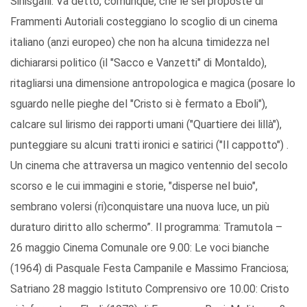
Sinisgalli. Va detto, comunque, che le sei proposte di
Frammenti Autoriali costeggiano lo scoglio di un cinema
italiano (anzi europeo) che non ha alcuna timidezza nel
dichiararsi politico (il "Sacco e Vanzetti" di Montaldo),
ritagliarsi una dimensione antropologica e magica (posare lo
sguardo nelle pieghe del "Cristo si è fermato a Eboli"),
calcare sul lirismo dei rapporti umani ("Quartiere dei lillà"),
punteggiare su alcuni tratti ironici e satirici ("Il cappotto") .
Un cinema che attraversa un magico ventennio del secolo
scorso e le cui immagini e storie, "disperse nel buio",
sembrano volersi (ri)conquistare una nuova luce, un più
duraturo diritto allo schermo”. Il programma: Tramutola –
26 maggio Cinema Comunale ore 9.00: Le voci bianche
(1964) di Pasquale Festa Campanile e Massimo Franciosa;
Satriano 28 maggio Istituto Comprensivo ore 10.00: Cristo