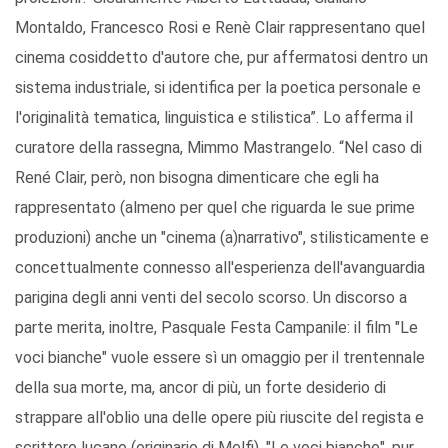
Montaldo, Francesco Rosi e Renè Clair rappresentano quel
cinema cosiddetto d'autore che, pur affermatosi dentro un
sistema industriale, si identifica per la poetica personale e
l'originalità tematica, linguistica e stilistica”. Lo afferma il
curatore della rassegna, Mimmo Mastrangelo. “Nel caso di
René Clair, però, non bisogna dimenticare che egli ha
rappresentato (almeno per quel che riguarda le sue prime
produzioni) anche un "cinema (a)narrativo", stilisticamente e
concettualmente connesso all'esperienza dell'avanguardia
parigina degli anni venti del secolo scorso. Un discorso a
parte merita, inoltre, Pasquale Festa Campanile: il film "Le
voci bianche" vuole essere sì un omaggio per il trentennale
della sua morte, ma, ancor di più, un forte desiderio di
strappare all'oblio una delle opere più riuscite del regista e
scrittore lucano (originario di Melfi). "Le voci bianche", pur