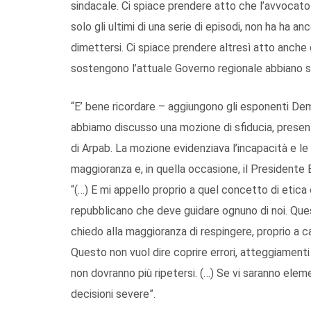
sindacale. Ci spiace prendere atto che l’avvocato
solo gli ultimi di una serie di episodi, non ha ha 
dimettersi. Ci spiace prendere altresì atto anche d
sostengono l’attuale Governo regionale abbiano s
“E’ bene ricordare – aggiungono gli esponenti Dem
abbiamo discusso una mozione di sfiducia, present
di Arpab. La mozione evidenziava l’incapacità e l
maggioranza e, in quella occasione, il Presidente B
“(…) E mi appello proprio a quel concetto di etica 
repubblicano che deve guidare ognuno di noi. Que
chiedo alla maggioranza di respingere, proprio a 
Questo non vuol dire coprire errori, atteggiamenti
non dovranno più ripetersi. (…) Se vi saranno eleme
decisioni severe”.