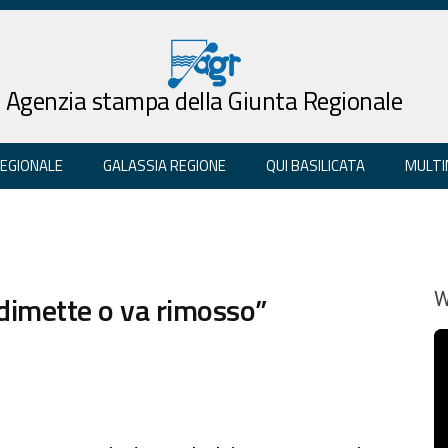
Agenzia stampa della Giunta Regionale
REGIONALE
GALASSIA REGIONE
QUI BASILICATA
MULTI
si dimette o va rimosso”
W