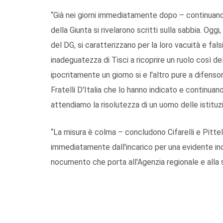
“Già nei giorni immediatamente dopo – continuano C
della Giunta si rivelarono scritti sulla sabbia. Ogg
del DG, si caratterizzano per la loro vacuità e fal
inadeguatezza di Tisci a ricoprire un ruolo così del
ipocritamente un giorno si e l'altro pure a difensori
Fratelli D'Italia che lo hanno indicato e continuano
attendiamo la risolutezza di un uomo delle istituzi
“La misura è colma – concludono Cifarelli e Pittel
immediatamente dall'incarico per una evidente in
nocumento che porta all'Agenzia regionale e alla 