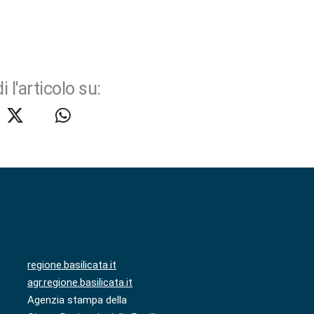
i l'articolo su:
regione.basilicata.it
agr.regione.basilicata.it
Agenzia stampa della