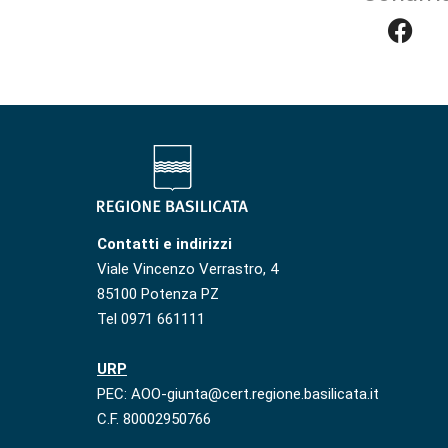
Contatti e indirizzi
Viale Vincenzo Verrastro, 4
85100 Potenza PZ
Tel 0971 661111
URP
PEC: AOO-giunta@cert.regione.basilicata.it
C.F. 80002950766