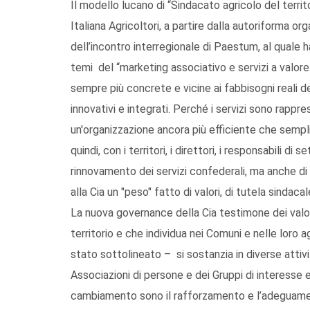
Il modello lucano di “Sindacato agricolo del territ
Italiana Agricoltori, a partire dalla autoriforma o
dell’incontro interregionale di Paestum, al quale h
temi del “marketing associativo e servizi a valore”.
sempre più concrete e vicine ai fabbisogni reali degl
innovativi e integrati. Perché i servizi sono rappr
un'organizzazione ancora più efficiente che sempli
quindi, con i territori, i direttori, i responsabili di
rinnovamento dei servizi confederali, ma anche di
alla Cia un "peso" fatto di valori, di tutela sindacal
La nuova governance della Cia testimone dei valori
territorio e che individua nei Comuni e nelle loro 
stato sottolineato – si sostanzia in diverse att
Associazioni di persone e dei Gruppi di interesse e
cambiamento sono il rafforzamento e l’adeguamen