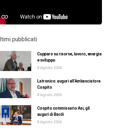
ltimi pubblicati
Cupparo su risorse, lavoro, energia
e sviluppo
8 Agosto 2026
Latronico: auguri all’Ambasciatore
Cospito
8 Agosto 2026
Cospito commissario Asi, gli
auguri di Bardi
8 Agosto 2026