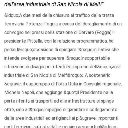
dell’area industriale di San Nicola di Melfi”
&ldquo;A due mesi della chiusura al traffico della tratta
ferroviaria Potenza-Foggia a causa del deragliamento di un
convoglio nei pressi della stazione di Cervaro (Foggia) il
presidente Pittella, con la relazione programmatica, ha
perso l&rsquo;occasione di spiegare l&rsquo;iniziativa che
intende svolgere per superare l&rsquo;insopportabile
situazione di disagio per utenti ed imprese dell&rsquo;area
industriale di San Nicola di Melfi&rdquo;. A sostenerlo
&egrave; il capogruppo di Forza Italia in Consiglio regionale,
Michele Napoli, che aggiunge &quot;il Presidente nella
parte riferita ai trasporti ed alle infrastrutture si spinge
oltre, sino all&rsquo;impegno di garantire il collegamento
delle aree industriali ed artigianali ai pi&ugrave; importanti
nodi ferroviari, autostradali e persino aeroportuali&rdquo;.