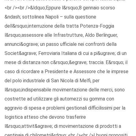
<br /><br />&ldquo;Eppure l&rsquo;8 gennaio scorso
&ndash; sottolinea Napoli – sulla questione
dell&rsquo;interruzione della tratta Potenza-Foggia
l&rsquo;assessore alle Infrastrutture, Aldo Berlinguer,
annunci&ograve; un passo ufficiale nei confronti della
Societ&agrave; Ferroviaria Italiana di cui a pi&ugrave; di un
mese di distanza non c&rsquo;&egrave; traccia. E&rsquo; il
caso di ricordare a Presidente e Assessore che le imprese
del polo industriale di San Nicola di Melfi, per
l&rsquo;indispensabile movimentazione delle merci, sono
costrette ad utilizzare gli automezzi su gomma con
aggravio di spesa e problemi gestionali difficilissimi per la
logistica atteso che devono trasferire
l&rsquo;attivit&agrave; di movimentazione di prodotti a
centinaia di chilometri&rdquo;.<br /><br />I buoni propositi