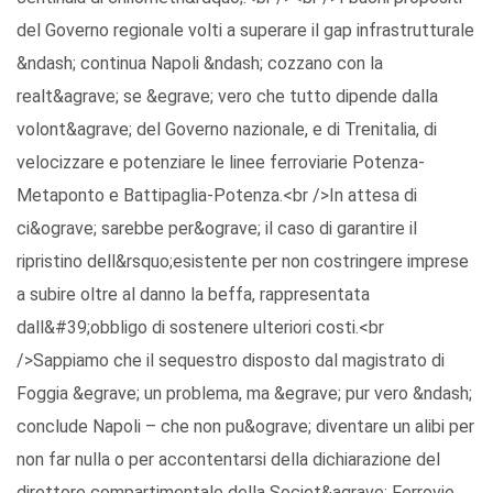
del Governo regionale volti a superare il gap infrastrutturale
&ndash; continua Napoli &ndash; cozzano con la
realt&agrave; se &egrave; vero che tutto dipende dalla
volont&agrave; del Governo nazionale, e di Trenitalia, di
velocizzare e potenziare le linee ferroviarie Potenza-
Metaponto e Battipaglia-Potenza.<br />In attesa di
ci&ograve; sarebbe per&ograve; il caso di garantire il
ripristino dell&rsquo;esistente per non costringere imprese
a subire oltre al danno la beffa, rappresentata
dall&#39;obbligo di sostenere ulteriori costi.<br
/>Sappiamo che il sequestro disposto dal magistrato di
Foggia &egrave; un problema, ma &egrave; pur vero &ndash;
conclude Napoli – che non pu&ograve; diventare un alibi per
non far nulla o per accontentarsi della dichiarazione del
direttore compartimentale della Societ&agrave; Ferrovie