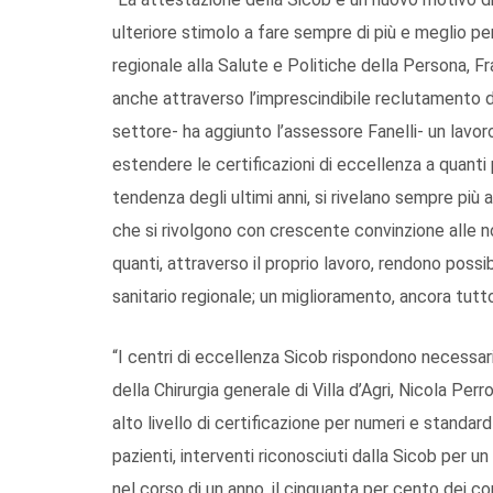
ulteriore stimolo a fare sempre di più e meglio per
regionale alla Salute e Politiche della Persona, F
anche attraverso l’imprescindibile reclutamento di
settore- ha aggiunto l’assessore Fanelli- un lavor
estendere le certificazioni di eccellenza a quanti 
tendenza degli ultimi anni, si rivelano sempre più at
che si rivolgono con crescente convinzione alle 
quanti, attraverso il proprio lavoro, rendono possi
sanitario regionale; un miglioramento, ancora tutto 
“I centri di eccellenza Sicob rispondono necessar
della Chirurgia generale di Villa d’Agri, Nicola Perr
alto livello di certificazione per numeri e standard 
pazienti, interventi riconosciuti dalla Sicob per 
nel corso di un anno, il cinquanta per cento dei co