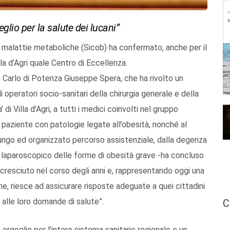
glio per la salute dei lucani”
lle malattie metaboliche (Sicob) ha confermato, anche per il
lla d’Agri quale Centro di Eccellenza.
n Carlo di Potenza Giuseppe Spera, che ha rivolto un
li operatori socio-sanitari della chirurgia generale e della
 di Villa d’Agri, a tutti i medici coinvolti nel gruppo
o paziente con patologie legate all’obesità, nonché al
 lungo ed organizzato percorso assistenziale, dalla degenza
co laparoscopico delle forme di obesità grave -ha concluso
cresciuto nel corso degli anni e, rappresentando oggi una
e, riesce ad assicurare risposte adeguate a quei cittadini
 alle loro domande di salute”.
C
orgoglio per l’intero sistema sanitario regionale e un