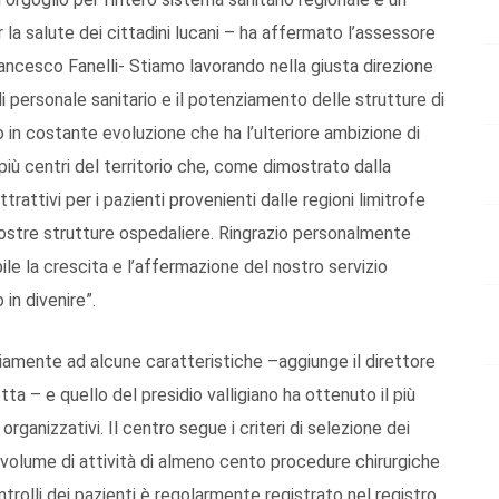
 la salute dei cittadini lucani – ha affermato l’assessore
rancesco Fanelli- Stiamo lavorando nella giusta direzione
 personale sanitario e il potenziamento delle strutture di
o in costante evoluzione che ha l’ulteriore ambizione di
più centri del territorio che, come dimostrato dalla
trattivi per i pazienti provenienti dalle regioni limitrofe
nostre strutture ospedaliere. Ringrazio personalmente
bile la crescita e l’affermazione del nostro servizio
in divenire”.
iamente ad alcune caratteristiche –aggiunge il direttore
otta – e quello del presidio valligiano ha ottenuto il più
organizzativi. Il centro segue i criteri di selezione dei
un volume di attività di almeno cento procedure chirurgiche
ntrolli dei pazienti è regolarmente registrato nel registro