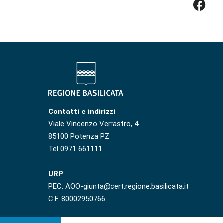
Contatti e indirizzi
Viale Vincenzo Verrastro, 4
85100 Potenza PZ
Tel 0971 661111
URP
PEC: AOO-giunta@cert.regione.basilicata.it
C.F. 80002950766