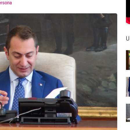
ersona
U