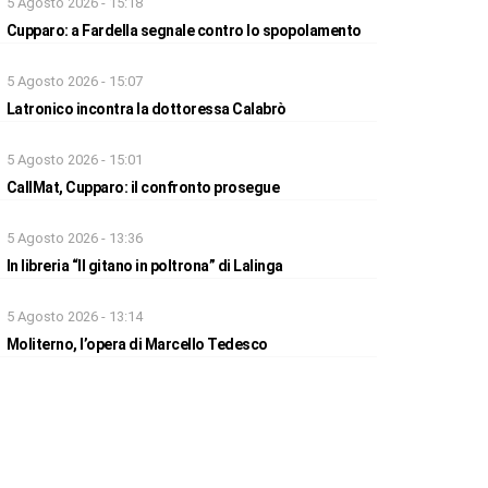
5 Agosto 2026 - 15:18
Cupparo: a Fardella segnale contro lo spopolamento
5 Agosto 2026 - 15:07
Latronico incontra la dottoressa Calabrò
5 Agosto 2026 - 15:01
CallMat, Cupparo: il confronto prosegue
5 Agosto 2026 - 13:36
In libreria “Il gitano in poltrona” di Lalinga
5 Agosto 2026 - 13:14
Moliterno, l’opera di Marcello Tedesco