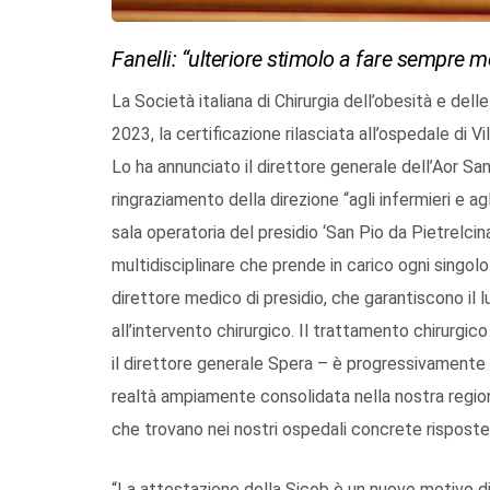
Fanelli: “ulteriore stimolo a fare sempre me
La Società italiana di Chirurgia dell’obesità e de
2023, la certificazione rilasciata all’ospedale di Vi
Lo ha annunciato il direttore generale dell’Aor Sa
ringraziamento della direzione “agli infermieri e ag
sala operatoria del presidio ‘San Pio da Pietrelcina’
multidisciplinare che prende in carico ogni singol
direttore medico di presidio, che garantiscono il
all’intervento chirurgico. Il trattamento chirurgi
il direttore generale Spera – è progressivamente 
realtà ampiamente consolidata nella nostra region
che trovano nei nostri ospedali concrete risposte
“La attestazione della Sicob è un nuovo motivo di 