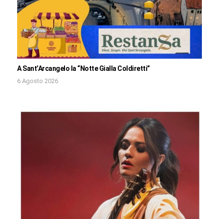
A Sant’Arcangelo la “Notte Gialla Coldiretti”
6 Agosto 2026