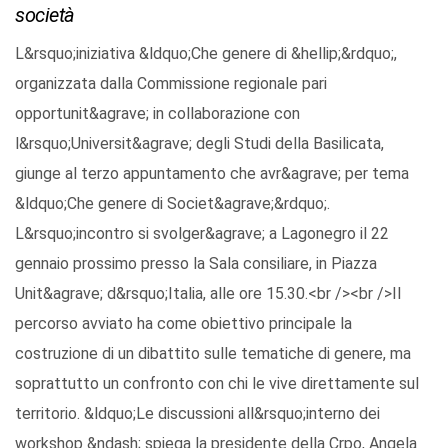
società
L&rsquo;iniziativa &ldquo;Che genere di &hellip;&rdquo;,
organizzata dalla Commissione regionale pari
opportunit&agrave; in collaborazione con
l&rsquo;Universit&agrave; degli Studi della Basilicata,
giunge al terzo appuntamento che avr&agrave; per tema
&ldquo;Che genere di Societ&agrave;&rdquo;.
L&rsquo;incontro si svolger&agrave; a Lagonegro il 22
gennaio prossimo presso la Sala consiliare, in Piazza
Unit&agrave; d&rsquo;Italia, alle ore 15.30.<br /><br />Il
percorso avviato ha come obiettivo principale la
costruzione di un dibattito sulle tematiche di genere, ma
soprattutto un confronto con chi le vive direttamente sul
territorio. &ldquo;Le discussioni all&rsquo;interno dei
workshop &ndash; spiega la presidente della Crpo, Angela