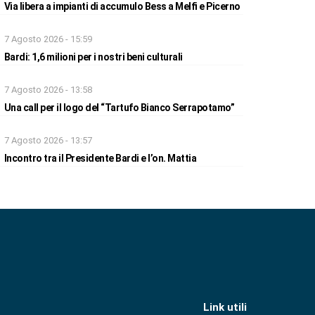
Via libera a impianti di accumulo Bess a Melfi e Picerno
7 Agosto 2026 - 15:59
Bardi: 1,6 milioni per i nostri beni culturali
7 Agosto 2026 - 13:58
Una call per il logo del “Tartufo Bianco Serrapotamo”
7 Agosto 2026 - 13:57
Incontro tra il Presidente Bardi e l’on. Mattia
Link utili