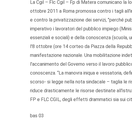
La Cgil – Flc Cgil – Fp di Matera comunicano la lo
ottobre 2011 a Roma promossa contro i tagli all'in
e contro la privatizzazione dei servizi, "perché pu
imperativo i lavoratori del pubblico impiego (Minist
essenziali e sociali) e della conoscenza (scuola, 
l'8 ottobre (ore 14 corteo da Piazza della Repubb
manifestazione nazionale. Una mobilitazione inde
l'accanimento del Governo verso il lavoro pubblico
conoscenza. “La manovra iniqua e vessatoria, def
scorso- si legge nella nota sindacale – taglia le ri
riduce drasticamente le risorse destinate all'istru
FP e FLC CGIL, degli effetti drammatici sia sui citt
bas 03