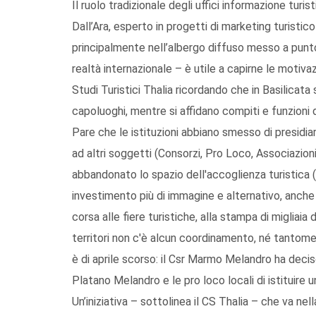
Il ruolo tradizionale degli uffici informazione turist
Dall’Ara, esperto in progetti di marketing turistico
principalmente nell’albergo diffuso messo a punto 
realtà internazionale – è utile a capirne le motivazi
Studi Turistici Thalia ricordando che in Basilicata s
capoluoghi, mentre si affidano compiti e funzioni 
Pare che le istituzioni abbiano smesso di presidiare
ad altri soggetti (Consorzi, Pro Loco, Associazi
abbandonato lo spazio dell'accoglienza turistica
investimento più di immagine e alternativo, anche 
corsa alle fiere turistiche, alla stampa di migliaia 
territori non c'è alcun coordinamento, né tantomen
è di aprile scorso: il Csr Marmo Melandro ha dec
Platano Melandro e le pro loco locali di istituire u
Un’iniziativa – sottolinea il CS Thalia – che va ne