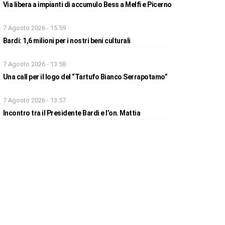
Via libera a impianti di accumulo Bess a Melfi e Picerno
7 Agosto 2026 - 15:59
Bardi: 1,6 milioni per i nostri beni culturali
7 Agosto 2026 - 13:58
Una call per il logo del “Tartufo Bianco Serrapotamo”
7 Agosto 2026 - 13:57
Incontro tra il Presidente Bardi e l’on. Mattia