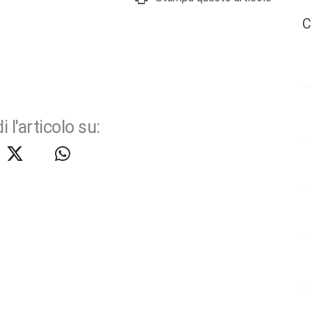
C
i l'articolo su: