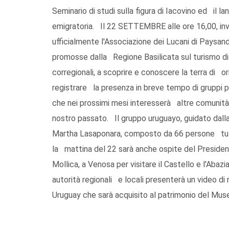
Seminario di studi sulla figura di Iacovino ed il lan
emigratoria. Il 22 SETTEMBRE alle ore 16,00, inv
ufficialmente l'Associazione dei Lucani di Paysand
promosse dalla Regione Basilicata sul turismo di
corregionali, a scoprire e conoscere la terra di orig
registrare la presenza in breve tempo di gruppi pr
che nei prossimi mesi interesserà altre comunità 
nostro passato. Il gruppo uruguayo, guidato dall
Martha Lasaponara, composto da 66 persone tutti di
la mattina del 22 sarà anche ospite del Preside
Mollica, a Venosa per visitare il Castello e l'Abaz
autorità regionali e locali presenterà un video di
Uruguay che sarà acquisito al patrimonio del Mus