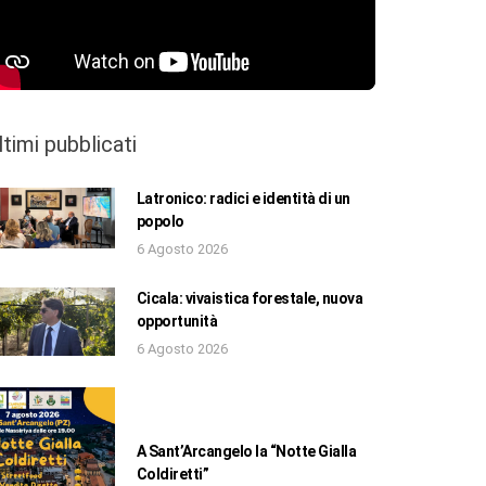
ltimi pubblicati
Latronico: radici e identità di un
popolo
6 Agosto 2026
Cicala: vivaistica forestale, nuova
opportunità
6 Agosto 2026
A Sant’Arcangelo la “Notte Gialla
Coldiretti”