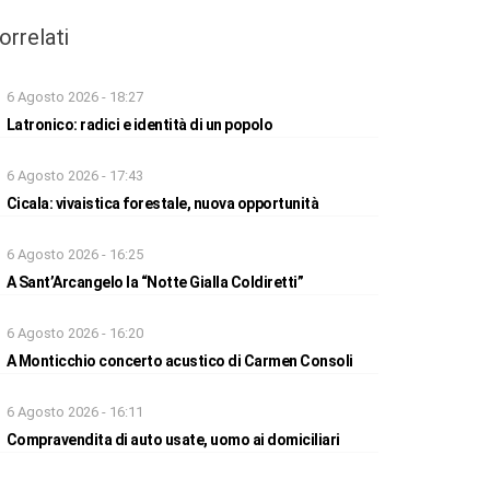
orrelati
6 Agosto 2026 - 18:27
Latronico: radici e identità di un popolo
6 Agosto 2026 - 17:43
Cicala: vivaistica forestale, nuova opportunità
6 Agosto 2026 - 16:25
A Sant’Arcangelo la “Notte Gialla Coldiretti”
6 Agosto 2026 - 16:20
A Monticchio concerto acustico di Carmen Consoli
6 Agosto 2026 - 16:11
Compravendita di auto usate, uomo ai domiciliari