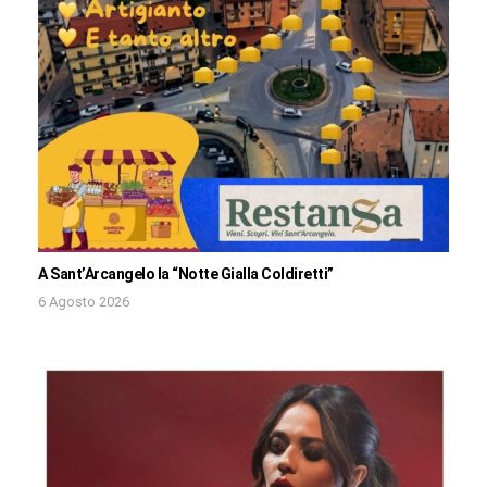
A Sant’Arcangelo la “Notte Gialla Coldiretti”
6 Agosto 2026