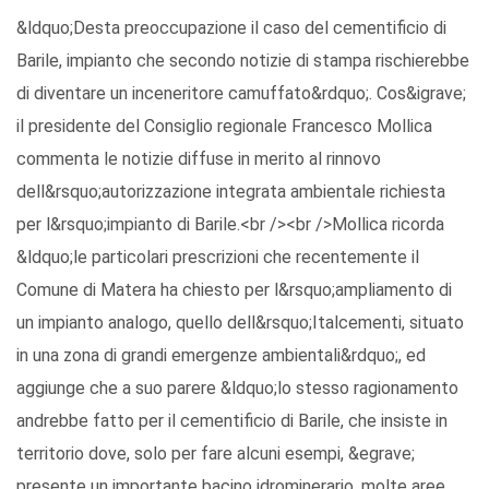
&ldquo;Desta preoccupazione il caso del cementificio di
Barile, impianto che secondo notizie di stampa rischierebbe
di diventare un inceneritore camuffato&rdquo;. Cos&igrave;
il presidente del Consiglio regionale Francesco Mollica
commenta le notizie diffuse in merito al rinnovo
dell&rsquo;autorizzazione integrata ambientale richiesta
per l&rsquo;impianto di Barile.<br /><br />Mollica ricorda
&ldquo;le particolari prescrizioni che recentemente il
Comune di Matera ha chiesto per l&rsquo;ampliamento di
un impianto analogo, quello dell&rsquo;Italcementi, situato
in una zona di grandi emergenze ambientali&rdquo;, ed
aggiunge che a suo parere &ldquo;lo stesso ragionamento
andrebbe fatto per il cementificio di Barile, che insiste in
territorio dove, solo per fare alcuni esempi, &egrave;
presente un importante bacino idrominerario, molte aree