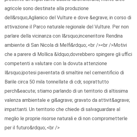
agricole sono destinate alla produzione
dell&rsquo;Aglianico del Vulture e dove &egrave; in corso di
attivazione il Parco naturale regionale del Vulture. Per non
parlare della vicinanza con l&rsquo;inceneritore Rendina
ambiente di San Nicola di Melfi&rdquo;.<br /><br />Motivi
che a parere di Mollica &ldquo;dovrebbero spingere gli uffici
competenti a valutare con la dovuta attenzione
l&rsquo;ipotesi paventata di smaltire nel cementificio di
Barile circa 50 mila tonnellate di cdr, soprattutto
perch&eacute; stiamo parlando di un territorio di altissima
valenza ambientale e gi&agrave; gravato da attivit&agrave;
impattanti. Un territorio che chiede di salvaguardare al
meglio le proprie risorse naturali e di non comprometterle
per il futuro&rdquo;.<br />