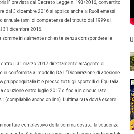
oriali” prevista dal Decreto Legge n. 193/2016, convertito
ore dal 3 dicembre 2016 si applica anche ai Ruoli emessi
to annuale (anni di competenza del tributo dal 1999 al
 al 31 dicembre 2016.
le somme inizialmente richieste senza corrispondere le
U
entro il 31 marzo 2017 direttamente all’Agente di
 e in conformità al modello DA1 “Dichiarazione di adesione
.gruppoequitalia.it e presso tutti gli sportelli di Equitalia.
ca soluzione entro luglio 2017 o fino a in cinque rate
 (compilabile anche on line). L’ultima rata dovrà essere
’ammontare complessivo della somma dovuta, la scadenza
i di pagamento. Scadenza e tempi indicati sono fondamentali: