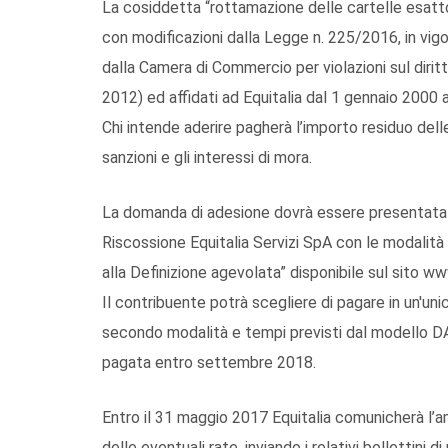
La cosiddetta “rottamazione delle cartelle esatt
con modificazioni dalla Legge n. 225/2016, in vig
dalla Camera di Commercio per violazioni sul dirit
2012) ed affidati ad Equitalia dal 1 gennaio 2000
Chi intende aderire pagherà l’importo residuo del
sanzioni e gli interessi di mora.
La domanda di adesione dovrà essere presentata 
Riscossione Equitalia Servizi SpA con le modalità
alla Definizione agevolata” disponibile sul sito www
Il contribuente potrà scegliere di pagare in un'uni
secondo modalità e tempi previsti dal modello DA1
pagata entro settembre 2018.
Entro il 31 maggio 2017 Equitalia comunicherà l
delle eventuali rate, inviando i relativi bollettin