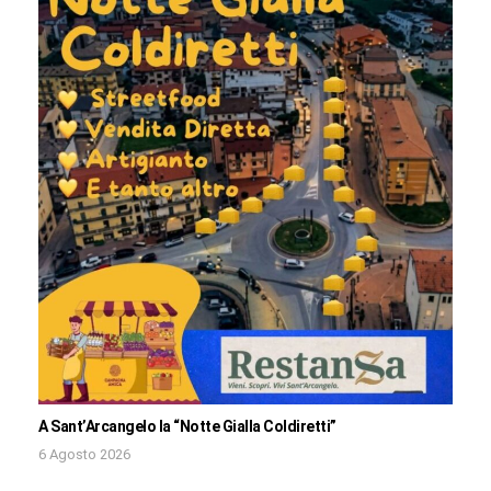
A Sant’Arcangelo la “Notte Gialla Coldiretti”
6 Agosto 2026