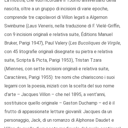
La mostra, che vuol ricordare il 150mo anniversario della
nascita, oltre a un gruppo di incisioni di varie epoche,
comprende tre capolavori di Villon legati a Algernon
Swinburne (
Laus Veneris
, nella traduzione di F. Vielé-Griffin,
con 9 incisioni originali e relativa suite, Éditions Manuel
Bruker, Parigi 1947), Paul Valery (
Les Bucoliques de Virgile
,
con 45 litografie originali disegnate su pietra e relativa
suite, Scripta & Picta, Parigi 1953), Tristan Tzara
(
Miennes,
con sette incisioni originali e relativa suite,
Caractères, Parigi 1955): tre nomi che chiariscono i suoi
legami con la poesia, iniziati con la scelta del suo nome
d’arte – Jacques Villon – che nel 1895, a vent’anni,
sostituisce quello originale – Gaston Duchamp – ed è il
frutto di appassionate letture giovanili: Jacques da un
personaggio, Jack, di un romanzo di Alphonse Daudet e