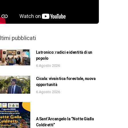
ltimi pubblicati
Latronico: radici e identità di un
popolo
6 Agosto 2026
Cicala: vivaistica forestale, nuova
opportunità
6 Agosto 2026
A Sant’Arcangelo la “Notte Gialla
Coldiretti”