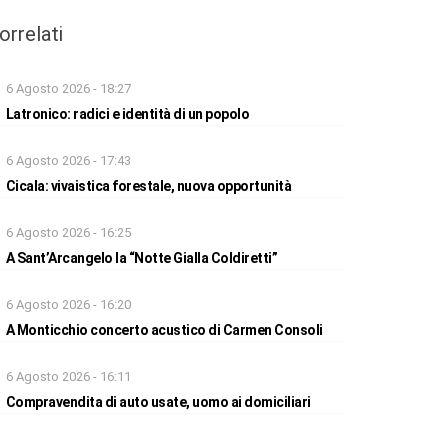
orrelati
6 Agosto 2026 - 18:27
Latronico: radici e identità di un popolo
6 Agosto 2026 - 17:43
Cicala: vivaistica forestale, nuova opportunità
6 Agosto 2026 - 16:25
A Sant’Arcangelo la “Notte Gialla Coldiretti”
6 Agosto 2026 - 16:20
A Monticchio concerto acustico di Carmen Consoli
6 Agosto 2026 - 16:11
Compravendita di auto usate, uomo ai domiciliari