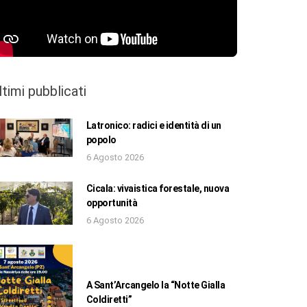
ltimi pubblicati
Latronico: radici e identità di un
popolo
6 Agosto 2026
Cicala: vivaistica forestale, nuova
opportunità
6 Agosto 2026
A Sant’Arcangelo la “Notte Gialla
Coldiretti”