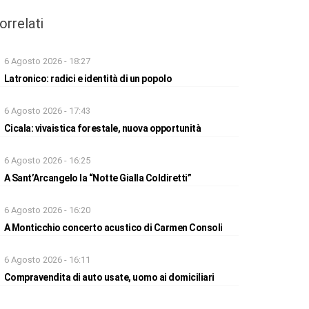
orrelati
6 Agosto 2026 - 18:27
Latronico: radici e identità di un popolo
6 Agosto 2026 - 17:43
Cicala: vivaistica forestale, nuova opportunità
6 Agosto 2026 - 16:25
A Sant’Arcangelo la “Notte Gialla Coldiretti”
6 Agosto 2026 - 16:20
A Monticchio concerto acustico di Carmen Consoli
6 Agosto 2026 - 16:11
Compravendita di auto usate, uomo ai domiciliari