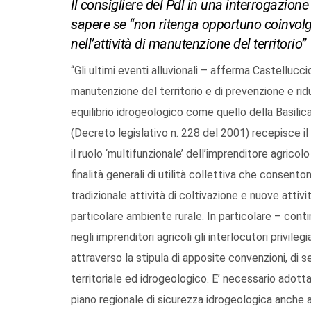
Il consigliere del Pdl in una interrogazione
sapere se “non ritenga opportuno coinvolger
nell’attività di manutenzione del territorio”
“Gli ultimi eventi alluvionali – afferma Castellucc
manutenzione del territorio e di prevenzione e riduz
equilibrio idrogeologico come quello della Basilic
(Decreto legislativo n. 228 del 2001) recepisce il
il ruolo ‘multifunzionale’ dell’imprenditore agricol
finalità generali di utilità collettiva che consento
tradizionale attività di coltivazione e nuove attivit
particolare ambiente rurale. In particolare – conti
negli imprenditori agricoli gli interlocutori privile
attraverso la stipula di apposite convenzioni, di se
territoriale ed idrogeologico. E’ necessario adotta
piano regionale di sicurezza idrogeologica anche at