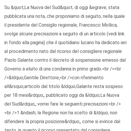
Su &quot;La Nuova del Sud&quot; di oggi &egrave; stata
pubblicata una nota, che proponiamo di seguito, nella quale
il presidente del Consiglio regionale, Francesco Mollica,
svolge alcune precisazioni a seguito di un articolo (vedi link
in fondo alla pagina) che il quotidiano lucano ha dedicato ieri
al procedimento nato dal ricorso del consigliere regionale
Paolo Galante contro il decreto di sospensione emesso dal
Governo a eluito di una condanna in primo grado.<br /><br
/>&ldquo;Gentile Direttore,<br />con riferimento
all&rsquo;articolo dal titolo &ldquo;Galante resta sospeso
per 18 mesi&rdquo;, pubblicato oggi da &ldquo;La Nuova
del Sud&rdquo;, vorrei fare le seguenti precisazioni:<br />
<br />1 &ndash; la Regione non ha scelto di &ldquo; non
difendere la propria posizione&rdquo;, come si evince dal
testo, in quanto il ricorso presentato dal consigliere