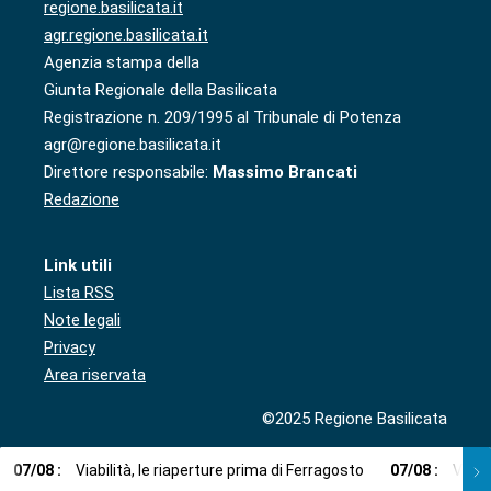
regione.basilicata.it
agr.regione.basilicata.it
Agenzia stampa della
Giunta Regionale della Basilicata
Registrazione n. 209/1995 al Tribunale di Potenza
agr@regione.basilicata.it
Direttore responsabile:
Massimo Brancati
Redazione
Link utili
Lista RSS
Note legali
Privacy
Area riservata
©2025 Regione Basilicata
07
/
08
:
Viabilità, le riaperture prima di Ferragosto
07
/
08
:
Via l