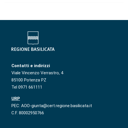
Contatti e indirizzi
Viale Vincenzo Verrastro, 4
85100 Potenza PZ
Tel 0971 661111
URP
PEC: AOO-giunta@cert.regione.basilicata.it
C.F. 80002950766