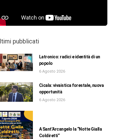
ltimi pubblicati
Latronico: radici e identità di un
popolo
6 Agosto 2026
Cicala: vivaistica forestale, nuova
opportunità
6 Agosto 2026
A Sant’Arcangelo la “Notte Gialla
Coldiretti”