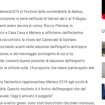
Matera2019 al Festival della sostenibilità di Aarhus,
tazione si terrà nell'isola di Samsø dal 2 al 4 Giugno.
nti erano ancora in corso, Rocco Perrone, in
U
o a Casa Cava a Matera e, all'interno dell'iniziativa
a raccontato la storia del Carnevale di Satriano
ortando avanti nella riduzione dell'impatto antropico.
zione, e del messaggio ecologista di cui si fa
le coerenti buone pratiche di riduzione dell'impatto
to la vittoria sulle 14 proposte che hanno partecipato alla
rà fantastico rappresentare Matera 2019 agli occhi di
lità. Questo risultato è il frutto dell'impegno che dal
ale. Oggi è arrivato il suggello".
 un evento green: sono stati boicottati i bicchieri monouso;