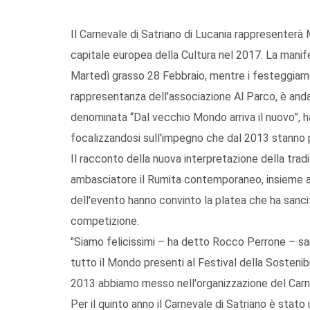
Il Carnevale di Satriano di Lucania rappresenterà 
capitale europea della Cultura nel 2017. La manifes
Martedì grasso 28 Febbraio, mentre i festeggiame
rappresentanza dell'associazione Al Parco, è andat
denominata “Dal vecchio Mondo arriva il nuovo”, h
focalizzandosi sull'impegno che dal 2013 stanno p
Il racconto della nuova interpretazione della tradi
ambasciatore il Rumita contemporaneo, insieme al
dell'evento hanno convinto la platea che ha sanci
competizione.
"Siamo felicissimi – ha detto Rocco Perrone – sa
tutto il Mondo presenti al Festival della Sostenibi
2013 abbiamo messo nell'organizzazione del Carnev
Per il quinto anno il Carnevale di Satriano è stato