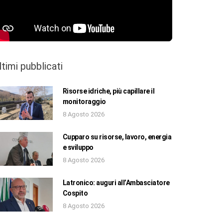
ltimi pubblicati
Risorse idriche, più capillare il
monitoraggio
8 Agosto 2026
Cupparo su risorse, lavoro, energia
e sviluppo
8 Agosto 2026
Latronico: auguri all’Ambasciatore
Cospito
8 Agosto 2026