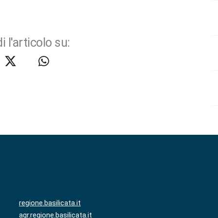
i l'articolo su:
regione.basilicata.it
agr.regione.basilicata.it