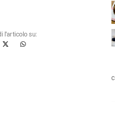
i l'articolo su:
C