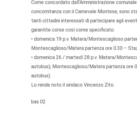
Come concordato dall’Amministrazione comunale e d
concomitanza con il Carnevale Montese, sono state
tanti cittadini interessati di partecipare agli ev
garantite corse così come specificato:
• domenica 19 p.v. Matera/Montescaglioso parten
Montescaglioso/Matera partenza ore 0.30 – Stazi
• domenica 26 / martedì 28 p.v. Matera/Montesca
autobus); Montescaglioso/Matera partenza ore 0.
autobus).
Lo rende noto il sindaco Vincenzo Zito.
bas 02