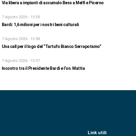
Via libera a impianti di accumulo Bess a Melfi e Picerno
7 Agosto 2026 - 15:59
Bardi: 1,6 milioni per i nostri beni culturali
7 Agosto 2026 - 13:58
Una call per il logo del “Tartufo Bianco Serrapotamo”
7 Agosto 2026 - 13:57
Incontro tra il Presidente Bardi e l’on. Mattia
Link utili