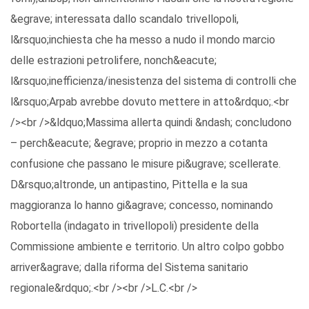
&egrave; interessata dallo scandalo trivellopoli,
l&rsquo;inchiesta che ha messo a nudo il mondo marcio
delle estrazioni petrolifere, nonch&eacute;
l&rsquo;inefficienza/inesistenza del sistema di controlli che
l&rsquo;Arpab avrebbe dovuto mettere in atto&rdquo;.<br
/><br />&ldquo;Massima allerta quindi &ndash; concludono
– perch&eacute; &egrave; proprio in mezzo a cotanta
confusione che passano le misure pi&ugrave; scellerate.
D&rsquo;altronde, un antipastino, Pittella e la sua
maggioranza lo hanno gi&agrave; concesso, nominando
Robortella (indagato in trivellopoli) presidente della
Commissione ambiente e territorio. Un altro colpo gobbo
arriver&agrave; dalla riforma del Sistema sanitario
regionale&rdquo;.<br /><br />L.C.<br />