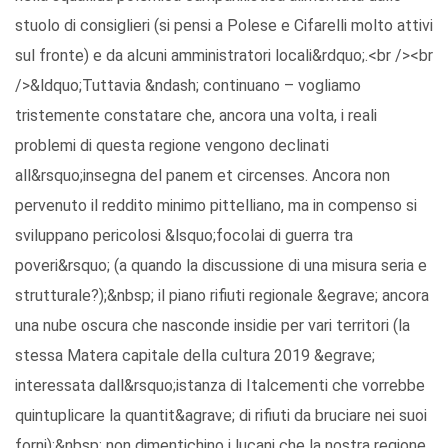
stuolo di consiglieri (si pensi a Polese e Cifarelli molto attivi
sul fronte) e da alcuni amministratori locali&rdquo;.<br /><br
/>&ldquo;Tuttavia &ndash; continuano – vogliamo
tristemente constatare che, ancora una volta, i reali
problemi di questa regione vengono declinati
all&rsquo;insegna del panem et circenses. Ancora non
pervenuto il reddito minimo pittelliano, ma in compenso si
sviluppano pericolosi &lsquo;focolai di guerra tra
poveri&rsquo; (a quando la discussione di una misura seria e
strutturale?);&nbsp; il piano rifiuti regionale &egrave; ancora
una nube oscura che nasconde insidie per vari territori (la
stessa Matera capitale della cultura 2019 &egrave;
interessata dall&rsquo;istanza di Italcementi che vorrebbe
quintuplicare la quantit&agrave; di rifiuti da bruciare nei suoi
forni);&nbsp; non dimentichino i lucani che la nostra regione