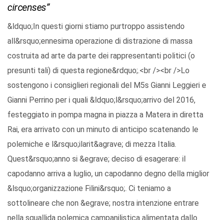
circenses”
&ldquo;In questi giorni stiamo purtroppo assistendo
all&rsquo;ennesima operazione di distrazione di massa
costruita ad arte da parte dei rappresentanti politici (o
presunti tali) di questa regione&rdquo;.<br /><br />Lo
sostengono i consiglieri regionali del M5s Gianni Leggieri e
Gianni Perrino per i quali &ldquo;l&rsquo;arrivo del 2016,
festeggiato in pompa magna in piazza a Matera in diretta
Rai, era arrivato con un minuto di anticipo scatenando le
polemiche e l&rsquo;ilarit&agrave; di mezza Italia.
Quest&rsquo;anno si &egrave; deciso di esagerare: il
capodanno arriva a luglio, un capodanno degno della miglior
&lsquo;organizzazione Filini&rsquo;. Ci teniamo a
sottolineare che non &egrave; nostra intenzione entrare
nella squallida polemica campanilistica alimentata dallo