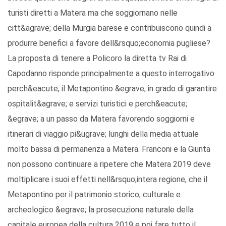
turisti diretti a Matera ma che soggiornano nelle
citt&agrave; della Murgia barese e contribuiscono quindi a
produrre benefici a favore dell&rsquo;economia pugliese?
La proposta di tenere a Policoro la diretta tv Rai di
Capodanno risponde principalmente a questo interrogativo
perch&eacute; il Metapontino &egrave; in grado di garantire
ospitalit&agrave; e servizi turistici e perch&eacute;
&egrave; a un passo da Matera favorendo soggiorni e
itinerari di viaggio pi&ugrave; lunghi della media attuale
molto bassa di permanenza a Matera. Franconi e la Giunta
non possono continuare a ripetere che Matera 2019 deve
moltiplicare i suoi effetti nell&rsquo;intera regione, che il
Metapontino per il patrimonio storico, culturale e
archeologico &egrave; la prosecuzione naturale della
capitale europea della cultura 2019 e poi fare tutto il