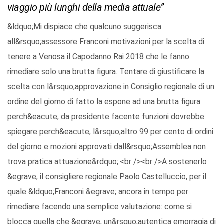
viaggio più lunghi della media attuale”
&ldquo;Mi dispiace che qualcuno suggerisca
all&rsquo;assessore Franconi motivazioni per la scelta di
tenere a Venosa il Capodanno Rai 2018 che le fanno
rimediare solo una brutta figura. Tentare di giustificare la
scelta con l&rsquo;approvazione in Consiglio regionale di un
ordine del giorno di fatto la espone ad una brutta figura
perch&eacute; da presidente facente funzioni dovrebbe
spiegare perch&eacute; l&rsquo;altro 99 per cento di ordini
del giorno e mozioni approvati dall&rsquo;Assemblea non
trova pratica attuazione&rdquo;.<br /><br />A sostenerlo
&egrave; il consigliere regionale Paolo Castelluccio, per il
quale &ldquo;Franconi &egrave; ancora in tempo per
rimediare facendo una semplice valutazione: come si
blocca quella che &egrave; un&rsquo;autentica emorragia di