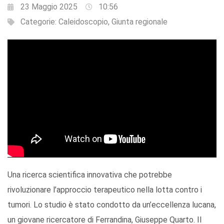
23 Maggio 2025
10:56
Categorie:
Caleidoscopio
,
Giunta regionale
Una ricerca scientifica innovativa che potrebbe
rivoluzionare l’approccio terapeutico nella lotta contro i
tumori. Lo studio è stato condotto da un’eccellenza lucana,
un giovane ricercatore di Ferrandina, Giuseppe Quarto. Il