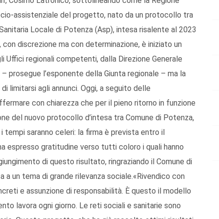
Pnrr, Cosimo Latronico, sottolineando come la Regione
ocio-assistenziale del progetto, nato da un protocollo tra
nitaria Locale di Potenza (Asp), intesa risalente al 2023
con discrezione ma con determinazione, è iniziato un
i Uffici regionali competenti, dalla Direzione Generale
 – prosegue l’esponente della Giunta regionale – ma la
 di limitarsi agli annunci. Oggi, a seguito delle
affermare con chiarezza che per il pieno ritorno in funzione
one del nuovo protocollo d’intesa tra Comune di Potenza,
 tempi saranno celeri: la firma è prevista entro il
 espresso gratitudine verso tutti coloro i quali hanno
giungimento di questo risultato, ringraziando il Comune di
ata a un tema di grande rilevanza sociale.«Rivendico con
ncreti e assunzione di responsabilità. È questo il modello
nto lavora ogni giorno. Le reti sociali e sanitarie sono