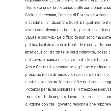
regionale alla Salute, Politiche della Persona e 
Basilicata si sia fatta carico della componente s
Caritas diocesana, Comune di Potenza e Azienda Sa
e scaduta il 31 dicembre 2024. Da quel momento, 
lavoro complesso e articolato, portato avanti dagl
Salute e dall’Asp.«Le difficoltà non sono mancate
politica ha il dovere di affrontarle e risolverle, non
interlocuzioni tra tutte le parti coinvolte, posso 
del servizio manca esclusivamente la sottoscrizi
Asp e Caritas. Il documento è già stato definito e i
prossimo mese di marzo». L’assessore Latronico ha
contribuito con professionalità e dedizione al rag
Potenza per la disponibilità e l’attenzione riserv
forza il metodo seguito: lavoro silenzioso, atti co
di azione con cui il governo regionale che rapprese