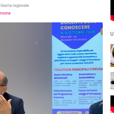
:
Giunta regionale
ersona
U