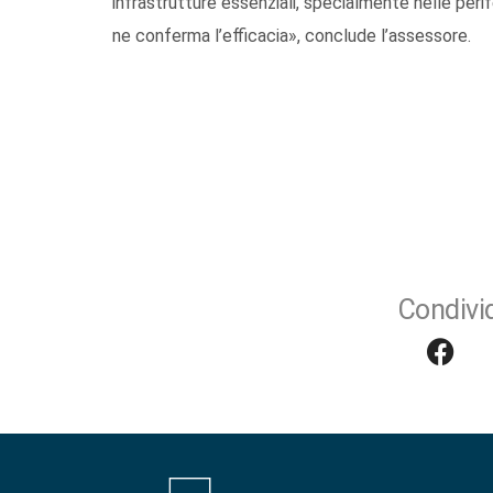
infrastrutture essenziali, specialmente nelle perif
ne conferma l’efficacia», conclude l’assessore.
Condivid