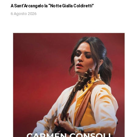
A Sant’Arcangelo la “Notte Gialla Coldiretti”
6 Agosto 2026