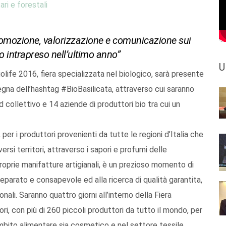
ari e forestali
romozione, valorizzazione e comunicazione sui
o intrapreso nell’ultimo anno”
U
iolife 2016, fiera specializzata nel biologico, sarà presente
egna dell’hashtag #BioBasilicata, attraverso cui saranno
nd collettivo e 14 aziende di produttori bio tra cui un
, per i produttori provenienti da tutte le regioni d’Italia che
ersi territori, attraverso i sapori e profumi delle
oprie manifatture artigianali, è un prezioso momento di
arato e consapevole ed alla ricerca di qualità garantita,
onali. Saranno quattro giorni all’interno della Fiera
ri, con più di 260 piccoli produttori da tutto il mondo, per
 ambito alimentare sia cosmetico e nel settore tessile.