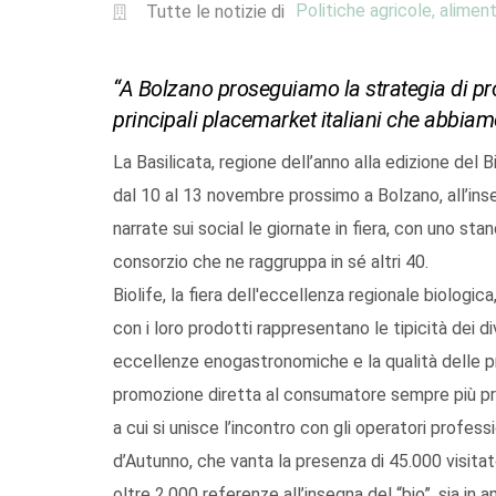
Politiche agricole, aliment
Tutte le notizie di
“A Bolzano proseguiamo la strategia di p
principali placemarket italiani che abbiam
La Basilicata, regione dell’anno alla edizione del B
dal 10 al 13 novembre prossimo a Bolzano, all’ins
narrate sui social le giornate in fiera, con uno sta
consorzio che ne raggruppa in sé altri 40.
Biolife, la fiera dell'eccellenza regionale biologica
con i loro prodotti rappresentano le tipicità dei div
eccellenze enogastronomiche e la qualità delle pr
promozione diretta al consumatore sempre più prep
a cui si unisce l’incontro con gli operatori professi
d’Autunno, che vanta la presenza di 45.000 visitato
oltre 2.000 referenze all’insegna del “bio”, sia in