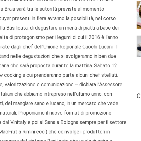
ca Braia sarà tra le autorità previste al momento
buyer presenti in fiera avranno la possibilità, nel corso
la Basilicata, di degustare un menù di piatti a base dei
elta di protagonismo per i legumi di cui il 2016 è l’anno
curate dagli chef dell’Unione Regionale Cuochi Lucani. I
 stand nelle degustazioni che si svolgeranno in ben due
lucana che sarà proposta durante la mattina. Sabato 12
cooking a cui prenderanno parte alcuni chef stellati.
e, valorizzazione e comunicazione – dichiara l’Assessore
italiani che abbiamo intrapreso nell’ultimo anno, con
C
otti, del mangiare sano e lucano, in un mercato che vede
e naturali. Proponiamo il nuovo format di promozione
 dal Vinitaly e poi al Sana a Bologna sempre per il settore
MacFrut a Rimini ecc.) che coinvolge i produttori in