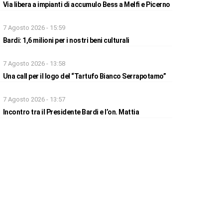
Via libera a impianti di accumulo Bess a Melfi e Picerno
7 Agosto 2026 - 15:59
Bardi: 1,6 milioni per i nostri beni culturali
7 Agosto 2026 - 13:58
Una call per il logo del “Tartufo Bianco Serrapotamo”
7 Agosto 2026 - 13:57
Incontro tra il Presidente Bardi e l’on. Mattia