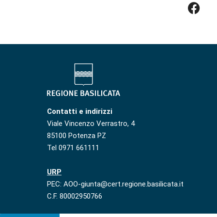
Contatti e indirizzi
Viale Vincenzo Verrastro, 4
85100 Potenza PZ
Tel 0971 661111
URP
PEC: AOO-giunta@cert.regione.basilicata.it
C.F. 80002950766