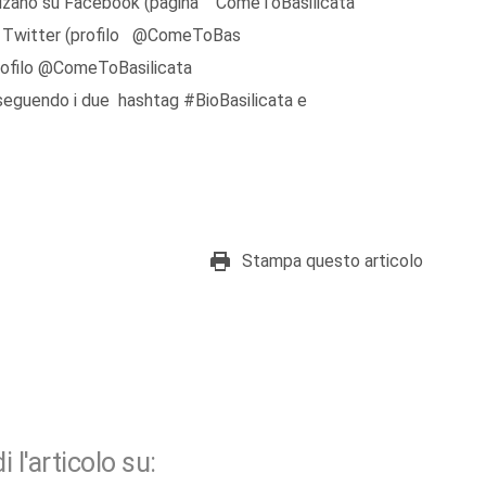
di Bolzano su Facebook (pagina ComeToBasilicata
, Twitter (profilo @ComeToBas
rofilo @ComeToBasilicata
eguendo i due hashtag #BioBasilicata e
Stampa questo articolo
i l'articolo su: