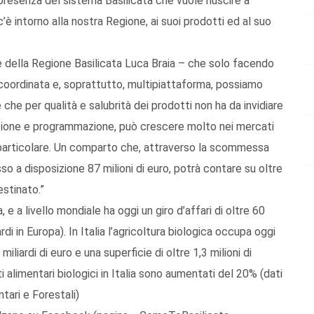
presenza del sistema Basilicata che vuole riuscire a
c’è intorno alla nostra Regione, ai suoi prodotti ed al suo
 della Regione Basilicata Luca Braia – che solo facendo
coordinata e, soprattutto, multipiattaforma, possiamo
he per qualità e salubrità dei prodotti non ha da invidiare
azione e programmazione, può crescere molto nei mercati
n particolare. Un comparto che, attraverso la scommessa
 a disposizione 87 milioni di euro, potrà contare su oltre
estinato.”
 e a livello mondiale ha oggi un giro d’affari di oltre 60
iardi in Europa). In Italia l’agricoltura biologica occupa oggi
miliardi di euro e una superficie di oltre 1,3 milioni di
ti alimentari biologici in Italia sono aumentati del 20% (dati
tari e Forestali)