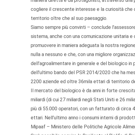
maniera diretta e da protagonisti, attraverso una 
cogliere il crescente interesse e la curiosità che 
territorio oltre che al suo paesaggio.
Siamo sempre più convinti – conclude l’assessore
sistema, anche con una comunicazione unitaria e 
promuovere in maniera adeguata la nostra regione c
nulla a nessuno e che, con una migliore organizz
dell’agroalimentare in generale e del biologico i
dell’ultimo bando del PSR 2014/2020 che ha messo
2200 aziende ed oltre 36mila ettari di territorio d
Il mercato del biologico è da anni in forte crescita,
miliardi (di cui 27 miliardi negli Stati Uniti e 26 mil
più di 55.000 operatori, con un fatturato di circa 4 
ettari. Nell’ultimo anno i consumi interni di prodot
Mipaaf – Ministero delle Politiche Agricole Alimen