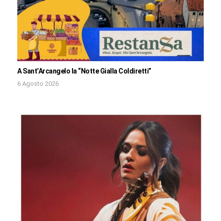
A Sant’Arcangelo la “Notte Gialla Coldiretti”
6 Agosto 2026