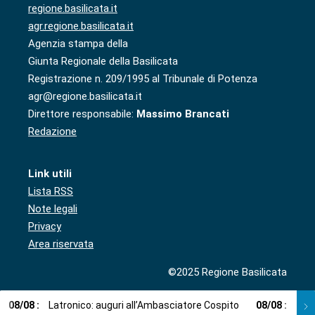
regione.basilicata.it
agr.regione.basilicata.it
Agenzia stampa della
Giunta Regionale della Basilicata
Registrazione n. 209/1995 al Tribunale di Potenza
agr@regione.basilicata.it
Direttore responsabile:
Massimo Brancati
Redazione
Link utili
Lista RSS
Note legali
Privacy
Area riservata
©2025 Regione Basilicata
08
/
08
:
Latronico: auguri all’Ambasciatore Cospito
08
/
08
:
Cosp