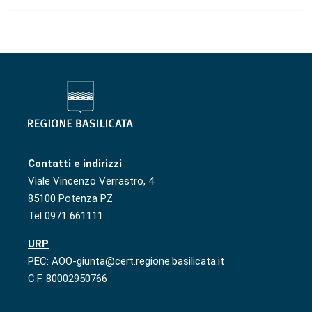
Contatti e indirizzi
Viale Vincenzo Verrastro, 4
85100 Potenza PZ
Tel 0971 661111
URP
PEC: AOO-giunta@cert.regione.basilicata.it
C.F. 80002950766