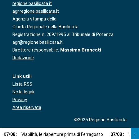
regione.basilicata.it
agr.regione.basilicata.it
Agenzia stampa della
Giunta Regionale della Basilicata
Registrazione n. 209/1995 al Tribunale di Potenza
agr@regione.basilicata.it
Direttore responsabile:
Massimo Brancati
Redazione
Link utili
Lista RSS
Note legali
Privacy
Area riservata
©2025 Regione Basilicata
07
/
08
:
Viabilità, le riaperture prima di Ferragosto
07
/
08
:
Via l