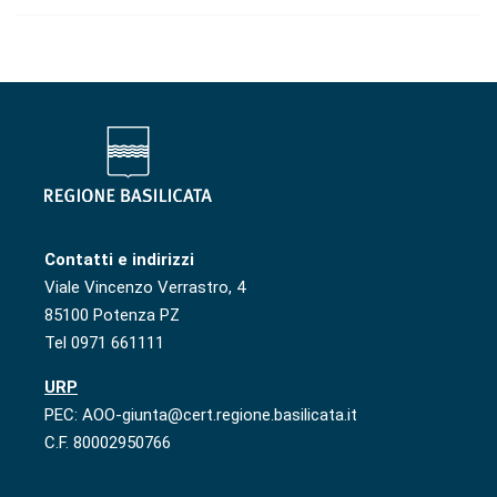
Contatti e indirizzi
Viale Vincenzo Verrastro, 4
85100 Potenza PZ
Tel 0971 661111
URP
PEC: AOO-giunta@cert.regione.basilicata.it
C.F. 80002950766