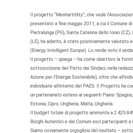
Il progetto “Meshartitlity”, che vede l’Associazio
presentato a fine maggio 2011, a cui il Comune di 
Pietralunga (PG), Santa Caterina dello Ionio (CZ),
(LE), ha aderito, è stato positivamente valutato 
(Energy Intelligent Europe). Lo rende noto il sind
Il progetto – spiega – ha come obiettivo la fornit
sottoscrizione del Patto dei Sindaci, nella redazio
Azione per l’Energia Sostenibile), oltre che all’indi
individuate all’interno del PAES. Il Progetto ha c
un partenariato esteso ai seguenti Paesi: Spagna, I
Estonia, Cipro, Ungheria, Malta, Ungheria.
Il budget totale di progetto ammonta a 2.425.849 
Borghi Autentici e dei Comuni soci partecipanti a 
Siamo ovviamente orgogliosi del risultato – sottol