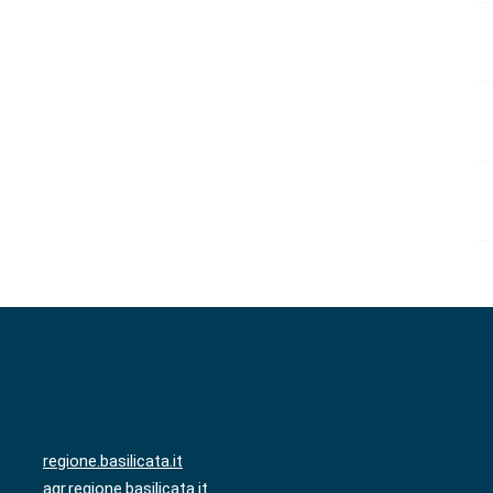
regione.basilicata.it
agr.regione.basilicata.it