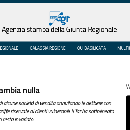
Agenzia stampa della Giunta Regionale
REGIONALE
GALASSIA REGIONE
QUI BASILICATA
MULTI
cambia nulla
W
 di alcune società di vendita annullando le delibere con
ffe riservate ai clienti vulnerabili. Il Tar ha sottolineato
 resta invariato.