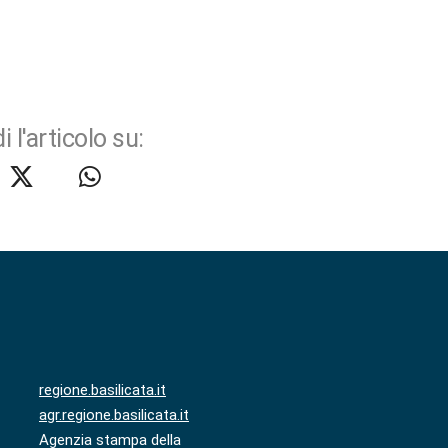
i l'articolo su:
regione.basilicata.it
agr.regione.basilicata.it
Agenzia stampa della