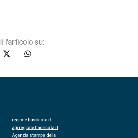
i l'articolo su:
regione.basilicata.it
agr.regione.basilicata.it
Agenzia stampa della