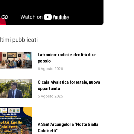
ltimi pubblicati
Latronico: radici e identità di un
popolo
6 Agosto 2026
Cicala: vivaistica forestale, nuova
opportunità
6 Agosto 2026
A Sant’Arcangelo la “Notte Gialla
Coldiretti”