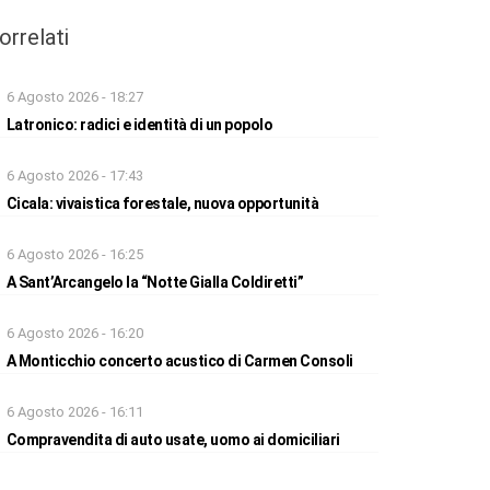
orrelati
6 Agosto 2026 - 18:27
Latronico: radici e identità di un popolo
6 Agosto 2026 - 17:43
Cicala: vivaistica forestale, nuova opportunità
6 Agosto 2026 - 16:25
A Sant’Arcangelo la “Notte Gialla Coldiretti”
6 Agosto 2026 - 16:20
A Monticchio concerto acustico di Carmen Consoli
6 Agosto 2026 - 16:11
Compravendita di auto usate, uomo ai domiciliari