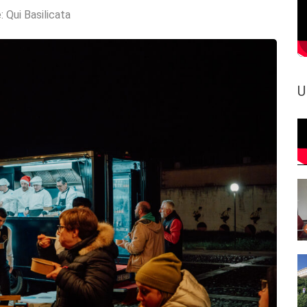
e:
Qui Basilicata
U