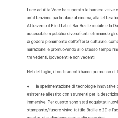
Luce ad Alta Voce ha superato le barriere visive e
un’attenzione particolare al cinema, alla letteratu
Attraverso il Blind Lab, il Bar Braille mobile e la
accessibile a pubblici diversificati: eliminando gl
di godere pienamente dell’offerta culturale, come 
narrazione; e promuovendo allo stesso tempo l’inc
tra vedenti, ipovedenti e non vedenti.
Nel dettaglio, i fondi raccolti hanno permesso di f
● la sperimentazione di tecnologie innovative per 
esistente allestito con strumenti per la descrizion
immersive. Per questo sono stati acquistati nuovi 
stampante/fusore visivo tattile Braille e 2D e l’a
mostre, di audiodescrizioni, audio narrazioni;