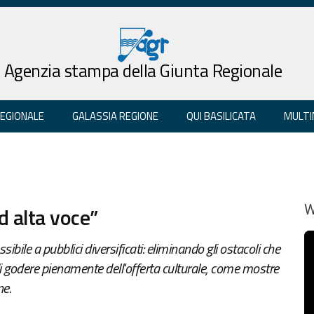
Agenzia stampa della Giunta Regionale
REGIONALE
GALASSIA REGIONE
QUI BASILICATA
MULTI
d alta voce”
W
ibile a pubblici diversificati: eliminando gli ostacoli che
di godere pienamente dell'offerta culturale, come mostre
ne.