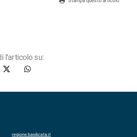
Stampa questo articolo
i l'articolo su:
regione.basilicata.it