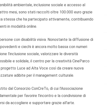
ibilità ambientale, inclusione sociale e accesso al
uattro mesi, sono stati raccolti oltre 100.000 euro grazie
Banca stessa che ha partecipato attivamente, contribuendo
enti in modalità online.
persone con disabilità visiva. Nonostante la diffusione di
i ipovedenti e ciechi è ancora molto bassa con numeri
one l’inclusione sociale, valorizzare le diversità
ibile e solidale, il centro per la creatività CineParco
o il progetto Luce ad Alta Voce così da creare nuova
trezzature adibite per il management culturale.
estito dal Consorzio ConCreTo, di cui l’Associazione
mentale per favorire l’incontro e la condivisione di
si da accogliere e supportare grazie all’arte.