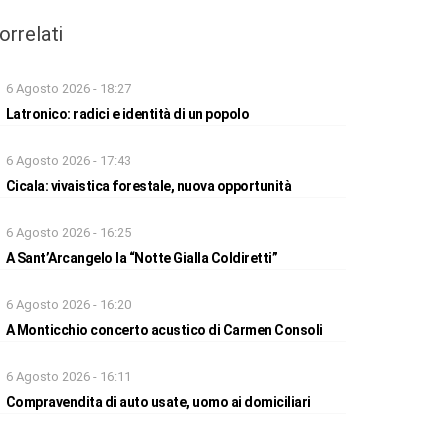
orrelati
6 Agosto 2026 - 18:27
Latronico: radici e identità di un popolo
6 Agosto 2026 - 17:43
Cicala: vivaistica forestale, nuova opportunità
6 Agosto 2026 - 16:25
A Sant’Arcangelo la “Notte Gialla Coldiretti”
6 Agosto 2026 - 16:20
A Monticchio concerto acustico di Carmen Consoli
6 Agosto 2026 - 16:11
Compravendita di auto usate, uomo ai domiciliari