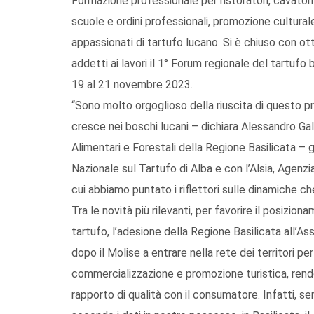
Formazione professionale per ristoratori, cavatori 
scuole e ordini professionali, promozione cultur
appassionati di tartufo lucano. Si è chiuso con otti
addetti ai lavori il 1° Forum regionale del tartufo
19 al 21 novembre 2023.
“Sono molto orgoglioso della riuscita di questo 
cresce nei boschi lucani – dichiara Alessandro Gal
Alimentari e Forestali della Regione Basilicata – 
Nazionale sul Tartufo di Alba e con l’Alsia, Agenzi
cui abbiamo puntato i riflettori sulle dinamiche ch
Tra le novità più rilevanti, per favorire il posizion
tartufo, l’adesione della Regione Basilicata all’
dopo il Molise a entrare nella rete dei territori pe
commercializzazione e promozione turistica, rende
rapporto di qualità con il consumatore. Infatti, 