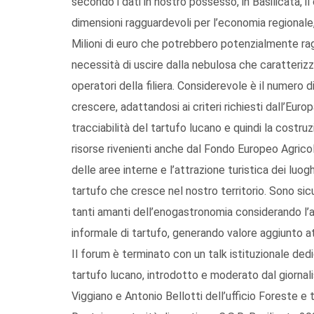
secondo i dati in nostro possesso, in Basilicata, 
dimensioni ragguardevoli per l’economia regional
Milioni di euro che potrebbero potenzialmente ragg
necessità di uscire dalla nebulosa che caratterizz
operatori della filiera. Considerevole è il numero d
crescere, adattandosi ai criteri richiesti dall’Eur
tracciabilità del tartufo lucano e quindi la costru
risorse rivenienti anche dal Fondo Europeo Agricol
delle aree interne e l’attrazione turistica dei lu
tartufo che cresce nel nostro territorio. Sono sic
tanti amanti dell’enogastronomia considerando l
informale di tartufo, generando valore aggiunto attr
Il forum è terminato con un talk istituzionale dedic
tartufo lucano, introdotto e moderato dal giornalis
Viggiano e Antonio Bellotti dell’ufficio Foreste e t