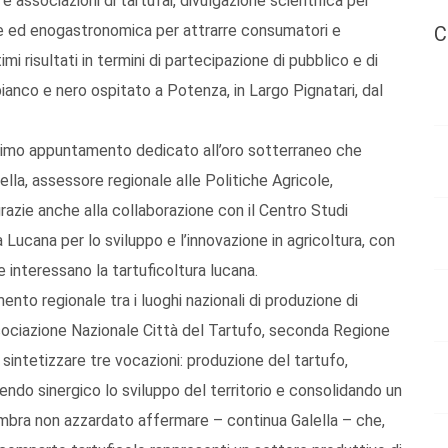
e associazioni di tartufai, divulgazione scientifica per
ale ed enogastronomica per attrarre consumatori e
C
mi risultati in termini di partecipazione di pubblico e di
 bianco e nero ospitato a Potenza, in Largo Pignatari, dal
primo appuntamento dedicato all’oro sotterraneo che
ella, assessore regionale alle Politiche Agricole,
grazie anche alla collaborazione con il Centro Studi
a Lucana per lo sviluppo e l’innovazione in agricoltura, con
e interessano la tartuficoltura lucana.
amento regionale tra i luoghi nazionali di produzione di
Associazione Nazionale Città del Tartufo, seconda Regione
r sintetizzare tre vocazioni: produzione del tartufo,
ndo sinergico lo sviluppo del territorio e consolidando un
sembra non azzardato affermare – continua Galella – che,