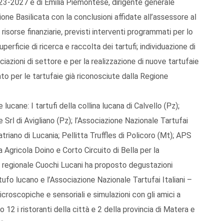
2023-2027 e di Emilia Piemontese, dirigente generale
ione Basilicata con la conclusioni affidate all’assessore al
isorse finanziarie, previsti interventi programmati per lo
erficie di ricerca e raccolta dei tartufi; individuazione di
ciazioni di settore e per la realizzazione di nuove tartufaie
nto per le tartufaie già riconosciute dalla Regione
cane: I tartufi della collina lucana di Calvello (Pz);
 Srl di Avigliano (Pz); l’Associazione Nazionale Tartufai
atriano di Lucania; Pellitta Truffles di Policoro (Mt); APS
Agricola Doino e Corto Circuito di Bella per la
 regionale Cuochi Lucani ha proposto degustazioni
tufo lucano e l’Associazione Nazionale Tartufai Italiani –
microscopiche e sensoriali e simulazioni con gli amici a
 12 i ristoranti della città e 2 della provincia di Matera e