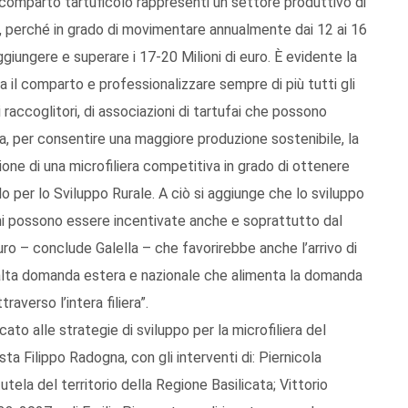
il comparto tartuficolo rappresenti un settore produttivo di
e, perché in grado di movimentare annualmente dai 12 ai 16
iungere e superare i 17-20 Milioni di euro. È evidente la
a il comparto e professionalizzare sempre di più tutti gli
i raccoglitori, di associazioni di tartufai che possono
opa, per consentire una maggiore produzione sostenibile, la
zione di una microfiliera competitiva in grado di ottenere
o per lo Sviluppo Rurale. A ciò si aggiunge che lo sviluppo
oghi possono essere incentivate anche e soprattutto dal
uro – conclude Galella – che favorirebbe anche l’arrivo di
’alta domanda estera e nazionale che alimenta la domanda
averso l’intera filiera”.
ato alle strategie di sviluppo per la microfiliera del
ta Filippo Radogna, con gli interventi di: Piernicola
utela del territorio della Regione Basilicata; Vittorio