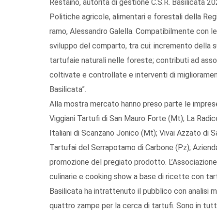
Restaino, autorità di gestione C.S.R. Basilicata 
Politiche agricole, alimentari e forestali della Reg
ramo, Alessandro Galella. Compatibilmente con le r
sviluppo del comparto, tra cui: incremento della sup
tartufaie naturali nelle foreste; contributi ad asso
coltivate e controllate e interventi di migliorame
Basilicata”.
Alla mostra mercato hanno preso parte le imprese lu
Viggiani Tartufi di San Mauro Forte (Mt); La Radice
Italiani di Scanzano Jonico (Mt); Vivai Azzato di S
Tartufai del Serrapotamo di Carbone (Pz); Azienda 
promozione del pregiato prodotto. L’Associazione
culinarie e cooking show a base di ricette con tar
Basilicata ha intrattenuto il pubblico con analisi 
quattro zampe per la cerca di tartufi. Sono in tutto