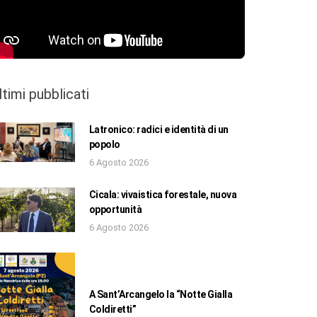
ltimi pubblicati
Latronico: radici e identità di un
popolo
6 Agosto 2026
Cicala: vivaistica forestale, nuova
opportunità
6 Agosto 2026
A Sant’Arcangelo la “Notte Gialla
Coldiretti”