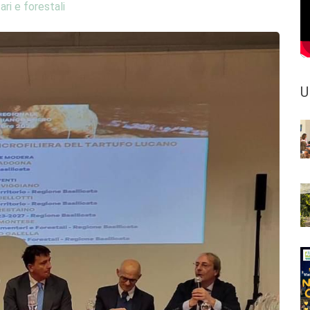
ari e forestali
U