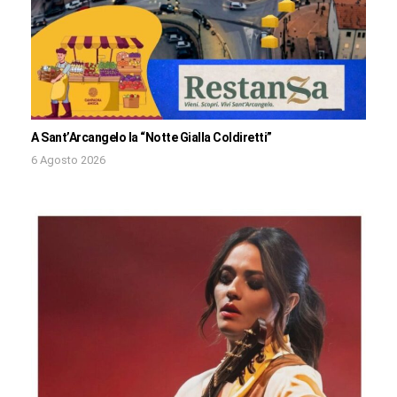
A Sant’Arcangelo la “Notte Gialla Coldiretti”
6 Agosto 2026