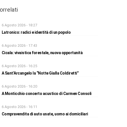
orrelati
6 Agosto 2026 - 18:27
Latronico: radici e identità di un popolo
6 Agosto 2026 - 17:43
Cicala: vivaistica forestale, nuova opportunità
6 Agosto 2026 - 16:25
A Sant’Arcangelo la “Notte Gialla Coldiretti”
6 Agosto 2026 - 16:20
A Monticchio concerto acustico di Carmen Consoli
6 Agosto 2026 - 16:11
Compravendita di auto usate, uomo ai domiciliari