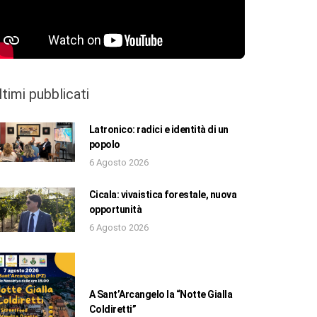
ltimi pubblicati
Latronico: radici e identità di un
popolo
6 Agosto 2026
Cicala: vivaistica forestale, nuova
opportunità
6 Agosto 2026
A Sant’Arcangelo la “Notte Gialla
Coldiretti”