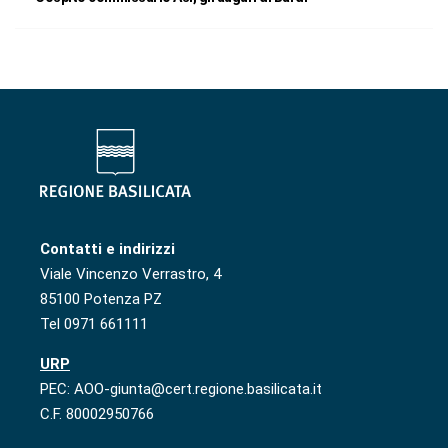
Contatti e indirizzi
Viale Vincenzo Verrastro, 4
85100 Potenza PZ
Tel 0971 661111
URP
PEC: AOO-giunta@cert.regione.basilicata.it
C.F. 80002950766