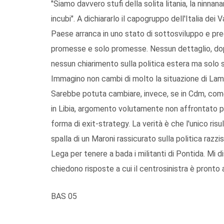
"Siamo davvero stufi della solita litania, la ninnan
incubi". A dichiararlo il capogruppo dell'Italia dei 
Paese arranca in uno stato di sottosviluppo e pre
promesse e solo promesse. Nessun dettaglio, dopo i
nessun chiarimento sulla politica estera ma solo 
Immagino non cambi di molto la situazione di Lamp
Sarebbe potuta cambiare, invece, se in Cdm, come
in Libia, argomento volutamente non affrontato per
forma di exit-strategy. La verità è che l'unico ris
spalla di un Maroni rassicurato sulla politica razzi
Lega per tenere a bada i militanti di Pontida. Mi d
chiedono risposte a cui il centrosinistra è pront
BAS 05