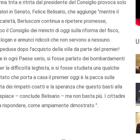
anna trita e ritrita dal presidente del Consiglio provoca solo
Valori in Senato, Felice Belisario, che aggiunge "mentre il
carietà, Berlusconi continua a ripetere promesse,
l Consiglio dei ministri di oggi sulla riforma del fisco,
slogan e annunci ridicoli che non servono a nessuno.
U
edusa dopo l'acquisto della villa da parte del premier!
 in ogni Paese serio, si fosse parlato dei bombardamenti
 la difficoltà leghista, e si fosse studiata una qualche
ultato che porta a casa il premier oggi è la pacca sulla
sta dei rimpatri coatti e la speranza che questo basti alla
ispiace – conclude Belisario – ma non basta più. I cittadini
o a rispondere, come ampiamente dimostrato ".