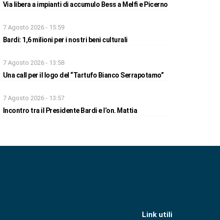
Via libera a impianti di accumulo Bess a Melfi e Picerno
7 Agosto 2026 - 15:59
Bardi: 1,6 milioni per i nostri beni culturali
7 Agosto 2026 - 13:58
Una call per il logo del “Tartufo Bianco Serrapotamo”
7 Agosto 2026 - 13:57
Incontro tra il Presidente Bardi e l’on. Mattia
Link utili