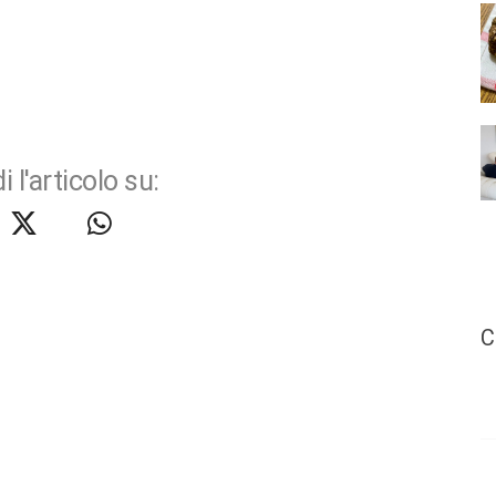
i l'articolo su:
C