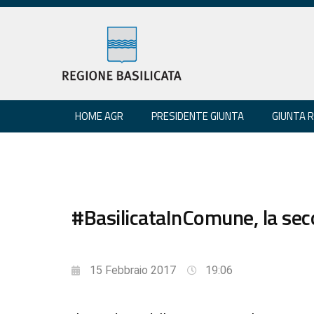
HOME AGR
PRESIDENTE GIUNTA
GIUNTA 
#BasilicataInComune, la seco
15 Febbraio 2017
19:06