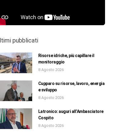
ltimi pubblicati
Risorse idriche, più capillare il
monitoraggio
8 Agosto 2026
Cupparo su risorse, lavoro, energia
e sviluppo
8 Agosto 2026
Latronico: auguri all’Ambasciatore
Cospito
8 Agosto 2026