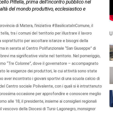
ello Pittella, prima dell’incontro pubblico nel
ealtà del mondo produttivo, ecclesiastico e
 provincia di Matera, l’iniziativa #BasilicataInComune, il
U
la, tra i comuni del territorio per illustrare il lavoro
a soprattutto per ascoltare istanze e bisogni della
ma in serata al Centro Polifunzionale “San Giuseppe” di
brevi ma significative visite nel territorio. Nel pomeriggio,
rismo “Tre Colonne”, dove il governatore – accompagnato
to le esigenze dei produttori, le cui attività sono state
 aver incontrato i giovani sportivi di una scuola calcio di
del Centro sociale Polivalente, con i quali si è intrattenuto
prossima occasione per approfondire e conoscere meglio
no alle 18, il presidente, insieme ai consiglieri regionali
il vescovo della Diocesi di Tursi-Lagonegro, monsignor