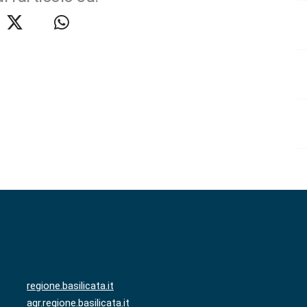
regione.basilicata.it
agr.regione.basilicata.it