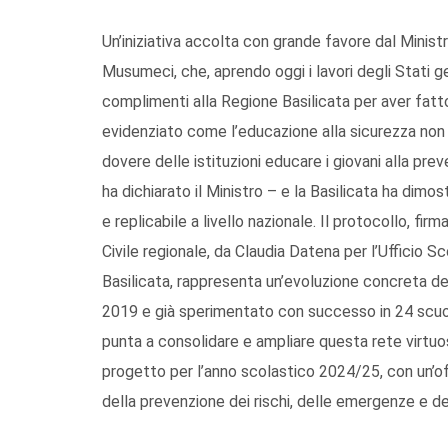
Un’iniziativa accolta con grande favore dal Ministr
Musumeci, che, aprendo oggi i lavori degli Stati ge
complimenti alla Regione Basilicata per aver fatto
evidenziato come l’educazione alla sicurezza non
dovere delle istituzioni educare i giovani alla pre
ha dichiarato il Ministro – e la Basilicata ha dimo
e replicabile a livello nazionale. Il protocollo, fir
Civile regionale, da Claudia Datena per l’Ufficio 
Basilicata, rappresenta un’evoluzione concreta de
2019 e già sperimentato con successo in 24 scuol
punta a consolidare e ampliare questa rete virtuo
progetto per l’anno scolastico 2024/25, con un’of
della prevenzione dei rischi, delle emergenze e de