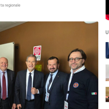
ta regionale
U