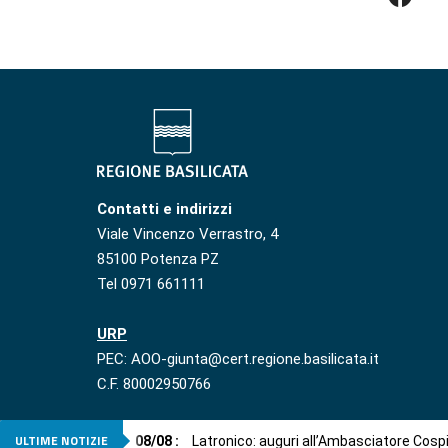
Contatti e indirizzi
Viale Vincenzo Verrastro, 4
85100 Potenza PZ
Tel 0971 661111
URP
PEC: AOO-giunta@cert.regione.basilicata.it
C.F. 80002950766
ULTIME NOTIZIE
08
/
08
:
Latronico: auguri all’Ambasciatore Cosp