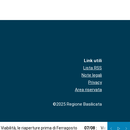
Link utili
Lista RSS
Note legali
Privacy
Area riservata
©2025 Regione Basilicata
Viabilità, le riaperture prima di Ferragosto
07
/
08
:
Via libera a imp