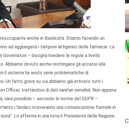
 preoccupante anche in Basilicata. Stiamo facendo un
nno ad aggiungersi i tamponi antigenici delle farmacie. La
i Governatori – bisogna rivedere le regole a livello
ato. Abbiamo dovuto anche restringere gli accessi alla
rni il sistema ha avuto serie problematiche di
. Un fatto grave su cui abbiamo già attivato tutti i
n Officer, trattandosi di dati sanitari sensibili. Non appena
alità, sarà possibile – secondo le norme del GDPR –
Pertanto i Sindaci riceveranno una comunicazione formale in
ersona”. Lo afferma in una nota il Presidente della Regione
C